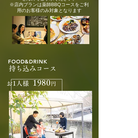
​※店内プランは薬師BBQコースをご利
用のお客様のみ対象となります
FOOD&DRINK
持
ち
込みコース
1980
お1人様
円