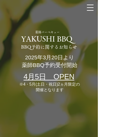
薬師バーベキュー
YAKUSHI BBQ
BBQ予約に関するお知らせ
2025年3月20日より
​薬師BBQ予約受付開始
​4月5日 OPEN​
※4・5月(土日・祝日)2ヵ月限定の
開催となります