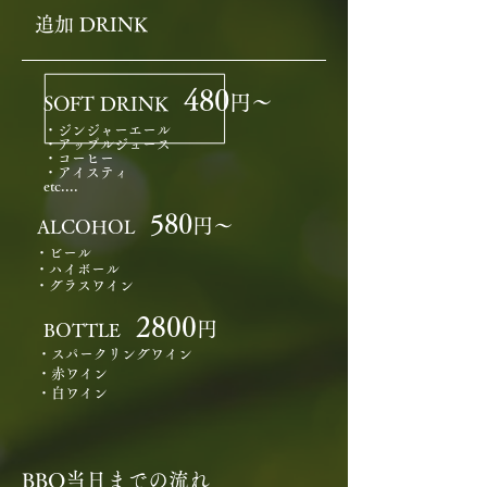
​追加 DRINK​
480
円～
​SOFT DRINK
・ジンジャーエール
・アップルジュース
・コーヒー
・アイスティ
etc....
580
円～
​ALCOHOL
・ビール
・ハイボール
​・グラスワイン
2800
円
BOTTLE
・スパークリングワイン
・赤ワイン
​・白ワイン
BBQ当日までの流れ