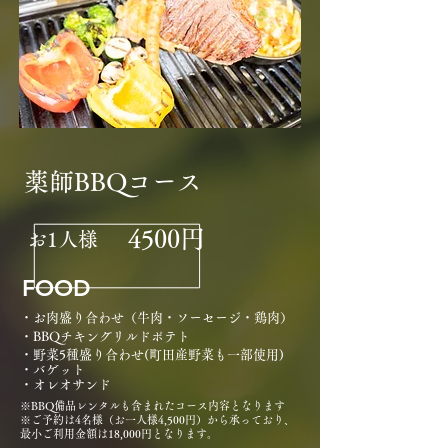
薬師BBQコース
4500円
​お1人様
FOOD
・お肉盛り合わせ（牛肉・ソーセージ
・鶏肉）
・BBQチキングリルドポテト
・野菜5種盛り合わせ(町田産野菜も一部使用)
・バゲット
・オレオサンド
​※BBQ備品レンタルも含まれたコース内容となります
​※ご予約は4名様（お一人様4,500円）から承っており、
最小ご利用金額は18,000円となります。