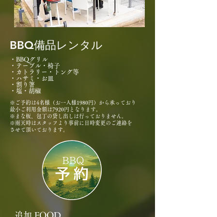
BBQ備品レンタル
・BBQグリル
・テーブル・椅子
​​・カトラリー・トング等
・ハサミ
・お皿
・割り箸
​・塩・胡椒
※
ご予約は4名様（お一人様1980円）から承っており
最小ご利用金額は7920円となります。
※まな板、包丁の貸し出しは行っておりません。
​※雨天時はスタッフより事前に日時変更のご連絡を
させて頂いております。
​追加 FOOD​