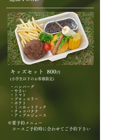
キッズセット 800
円
(小学生以下のお客様限定)
・ハンバーグ
・やさい
・トマト
・ブロッコリー
・ポテト
・ミニホットドック
・チョコバナナ
・アップルジュース
※要予約メニュー
コースご予約時に合わせてご予約下さい​