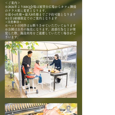
＜ご案内＞
​※2026年よりBBQ会場は展望台広場からカフェ隣接
のテラス席に変更となります。
※最小4名様～最大8名様までご予約可能となります
※1日1組様限定でのご案内となります
​＜注意事項＞
※ペットの同伴はお断りさせていただいております
※公園は公共の施設になります。迷惑行為などが発
覚した際、施設利用をご遠慮していただく場合がご
ざいます。